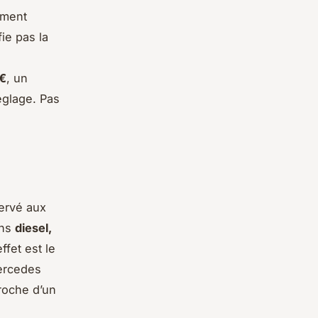
ement
ie pas la
 €
, un
réglage. Pas
servé aux
ons
diesel,
ffet est le
ercedes
roche d’un