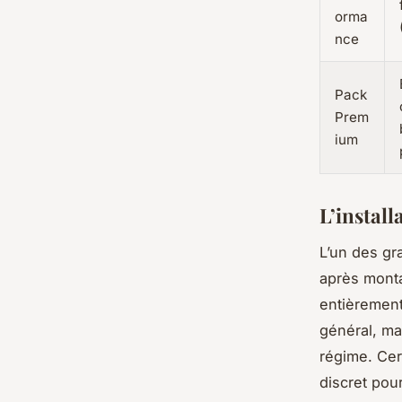
orma
nce
Pack
Prem
ium
L’install
L’un des gra
après monta
entièrement
général, ma
régime. Cer
discret pour