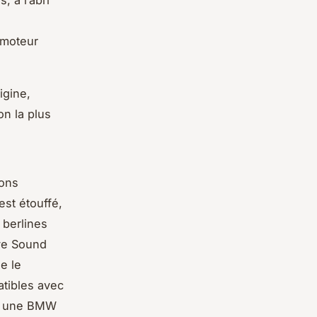
, à l’abri
 moteur
igine,
n la plus
ions
est étouffé,
 berlines
ve Sound
e le
atibles avec
en une BMW