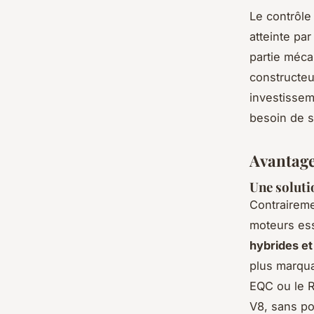
Le contrôle
atteinte pa
partie méca
constructeu
investisseme
besoin de s
Avantage
Une soluti
Contraireme
moteurs ess
hybrides et
plus marqua
EQC ou le 
V8, sans pol