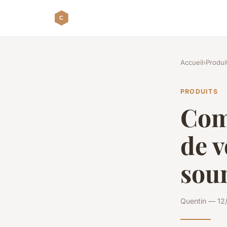
Accueil
›
Produi
PRODUITS
Com
de v
sou
Quentin — 12