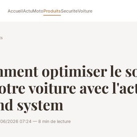
Accueil
Actu
Moto
Produits
Securite
Voiture
ts
ment optimiser le s
otre voiture avec l'ac
nd system
/06/2026 07:24 — 8 min de lecture