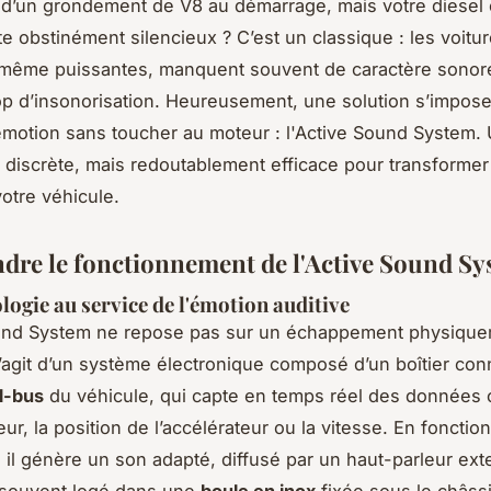
d’un grondement de V8 au démarrage, mais votre diesel 
te obstinément silencieux ? C’est un classique : les voitu
même puissantes, manquent souvent de caractère sonore
 trop d’insonorisation. Heureusement, une solution s’impos
’émotion sans toucher au moteur : l'Active Sound System.
 discrète, mais redoutablement efficace pour transformer
otre véhicule.
re le fonctionnement de l'Active Sound Sy
logie au service de l'émotion auditive
ound System ne repose pas sur un échappement physiqu
 s’agit d’un système électronique composé d’un boîtier co
N-bus
du véhicule, qui capte en temps réel des données
r, la position de l’accélérateur ou la vitesse. En fonctio
 il génère un son adapté, diffusé par un haut-parleur ext