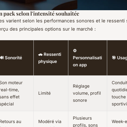
n pack selon l'intensité souhaitée
s varient selon les performances sonores et le ressenti 
erçu des principales options sur le marché :
⚙️
🚗 Ressenti
🔊 Sonorité
Personnalisati
🎯 Usag
physique
on app
Son moteur
Condui
Réglage
real-time,
quotid
Limité
volume, profil
sans effet
touche
sonore
spécial
sportiv
Plusieurs
Retours au
Modéré via
Week-e
profils, sons