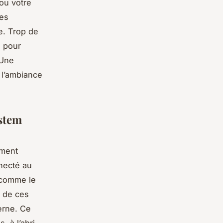
ou votre
res
. Trop de
e pour
 Une
 l’ambiance
stem
ement
nnecté au
 comme le
n de ces
erne. Ce