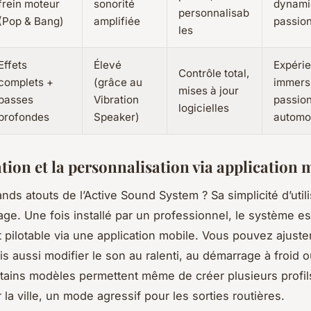
frein moteur
sonorité
dynami
personnalisab
(Pop & Bang)
amplifiée
passio
les
Effets
Élevé
Expéri
Contrôle total,
complets +
(grâce au
immers
mises à jour
basses
Vibration
passio
logicielles
profondes
Speaker)
automo
ation et la personnalisation via application 
nds atouts de l’Active Sound System ? Sa simplicité d’utili
ge. Une fois installé par un professionnel, le système es
 pilotable via une application mobile. Vous pouvez ajuste
is aussi modifier le son au ralenti, au démarrage à froid o
tains modèles permettent même de créer plusieurs profil
 la ville, un mode agressif pour les sorties routières.