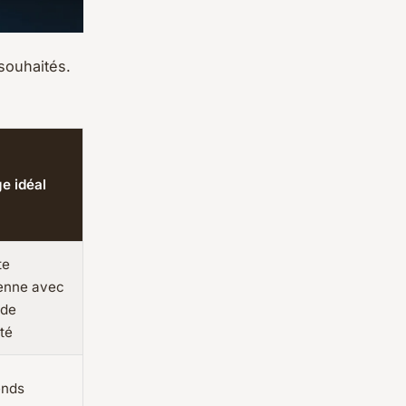
souhaités.
e idéal
te
ienne avec
 de
ité
nds