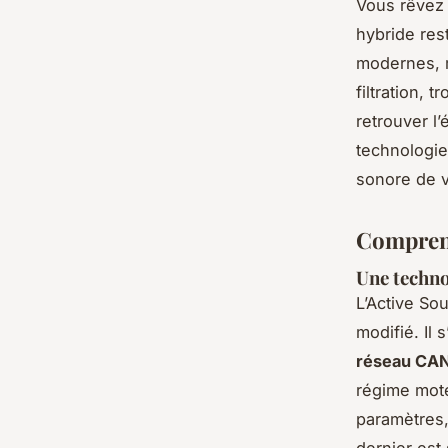
Vous rêvez 
hybride res
modernes, 
filtration,
retrouver l
technologie
sonore de v
Comprend
Une techno
L’Active S
modifié. Il
réseau CA
régime moteu
paramètres,