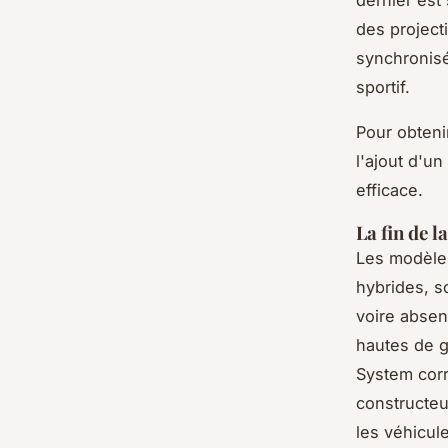
dernier est
des project
synchronisé
sportif.
Pour obteni
l'ajout d'un
efficace.
La fin de l
Les modèles
hybrides, so
voire absen
hautes de g
System corr
constructeu
les véhicu