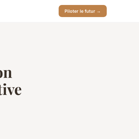
Piloter le futur →
on
tive