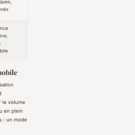
ques,
nnés
ence
ive,
n
bile
mobile
sation
t
r le volume
u en plein
s : un mode