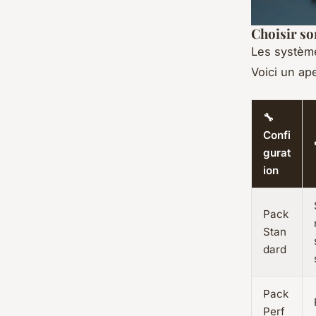
Choisir so
Les système
Voici un ap
🔧
Confi
gurat
ion
Pack
Stan
dard
Pack
Perf