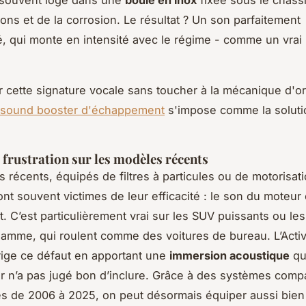
 souvent logé dans une
boule en inox
fixée sous le châssis
ions et de la corrosion. Le résultat ? Un son parfaitement
, qui monte en intensité avec le régime - comme un vrai
r cette signature vocale sans toucher à la mécanique d'or
sound booster d'échappement
s'impose comme la solutio
a frustration sur les modèles récents
 récents, équipés de filtres à particules ou de motorisat
nt souvent victimes de leur efficacité : le son du moteur 
t. C’est particulièrement vrai sur les SUV puissants ou les
amme, qui roulent comme des voitures de bureau. L’Acti
ige ce défaut en apportant une
immersion acoustique
qu
r n’a pas jugé bon d’inclure. Grâce à des systèmes comp
les de 2006 à 2025, on peut désormais équiper aussi bi