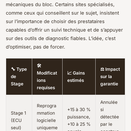
mécaniques du bloc. Certains sites spécialisés,
comme ceux qui conseillent sur le sujet, insistent
sur l’importance de choisir des prestataires
capables d’offrir un suivi technique et de s’appuyer
sur des outils de diagnostic fiables. L’idée, c’est
d’optimiser, pas de forcer.
🛠️
🔧 Type
⚖️ Impact
Modificat
📈 Gains
de
sur la
ions
estimés
Stage
garantie
requises
Annulée
Reprogra
+15 à 30 %
si
Stage 1
mmation
puissance,
détectée
(ECU
logicielle
+10 à 25 %
par le
seul)
uniqueme