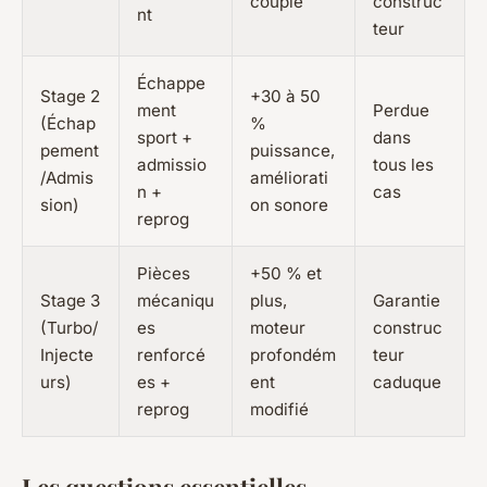
couple
construc
nt
teur
Échappe
Stage 2
+30 à 50
ment
Perdue
(Échap
%
sport +
dans
pement
puissance,
admissio
tous les
/Admis
améliorati
n +
cas
sion)
on sonore
reprog
Pièces
+50 % et
Stage 3
mécaniqu
plus,
Garantie
(Turbo/
es
moteur
construc
Injecte
renforcé
profondém
teur
urs)
es +
ent
caduque
reprog
modifié
Les questions essentielles